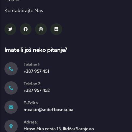
Kontaktirajte Nas
Imate li još neko pitanje?
Telefon 1:
+387 957 451
Telefon 2:
+387 957 452
E-Pošta:
mcakir@sedefbosnia.ba
Adresa:
Hrasnička cesta 15, Ilidža/Sarajevo