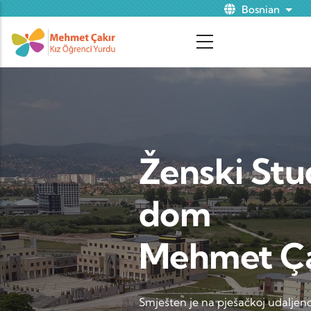
Skip to main content
Bosnian
List
Ženski Stu
dom
Mehmet Ça
Smješten je na pješačkoj udaljeno