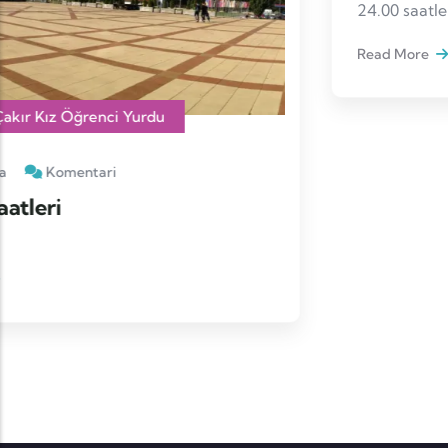
Mehmet Çakır Kız Öğrenci Yurdu
SedefBosnia
Komentari
Duyuru Detayları
Şehir merkezi ile ilçe (ilidza) arasında 06.00-
24.00 saatleri arasında çalışan 10 dakikalık
yürüme mesafesinde bir tramvay istasyonu
Read More
bulunmaktadır.